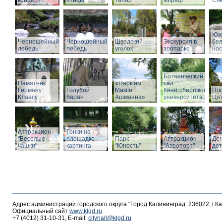
концерт
птицы
тапир
жираф
Си
Юж
Черношейный
Черношейный
Шведский
Экскурсия в
бе
лебедь
лебедь
уголок
зоопарке
нос
Ботанический
Памятник
«Парк им.
сад
Герману
Голубой
Макса
Кенигсбергского
Пл
Клаасу
баран
Ашманна»
университета
Ци
Аттракцион
Гонки на
"Веселые
площадке
Парк
Аттракцион
Де
чашки"
картинга
"Юность"
"Аэропорт"
де
Адрес администрации городского округа "Город Калининград: 236022, г.К
Официальный сайт
www.klgd.ru
+7 (4012) 31-10-31, E-mail:
cityhall@klgd.ru