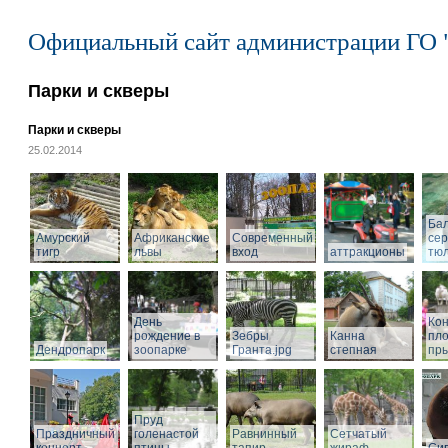
Официальный сайт администрации ГО 
Парки и скверы
Парки и скверы
25.02.2014
Ба
Амурский
Африканские
Современный
се
тигр
львы
вход
аттракционы
тю
День
Кон
рождение в
Зебры
Канна
пл
Дендропарк
зоопарке
Гранта.jpg
степная
пры
Пруд
Праздничный
голенастой
Равнинный
Сетчатый