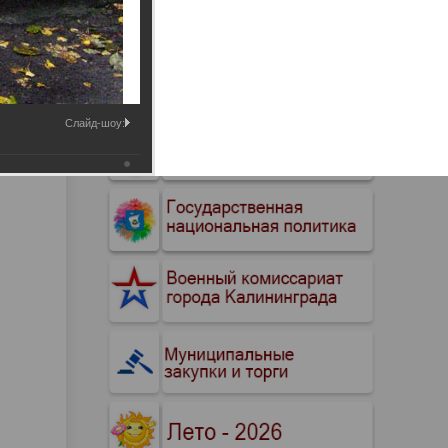
Промышленные здания и
сооружения
Мосты
Слайд-шоу: