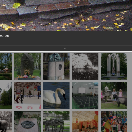
елашов