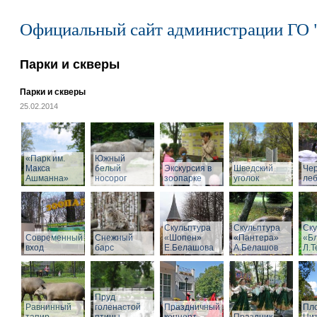
Официальный сайт администрации ГО 
Парки и скверы
Парки и скверы
25.02.2014
«Парк им.
Южный
Макса
белый
Экскурсия в
Шведский
Че
Ашманна»
носорог
зоопарке
уголок
ле
Скульптура
Скульптура
Ску
Современный
Снежный
«Шопен»
«Пантера»
«Б
вход
барс
Е.Белашова
А.Белашов
Л.Т
Пруд
Равнинный
голенастой
Праздничный
Пл