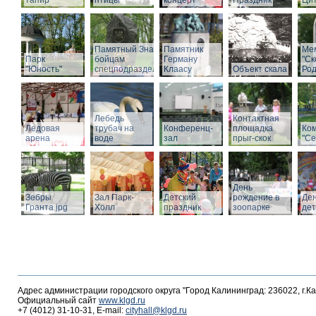
тапир
птицы
концерт
Праздник
Ци
Памятный Знак
Памятник
Ме
Парк
бойцам
Герману
"С
"Юность"
спецподразделений
Клаасу
Объект скала
Род
Лебедь
Контактная
Ледовая
трубач на
Конференц-
площадка
Ко
арена
воде
зал
прыг-скок
"Се
День
Зебры
Зал Парк-
Детский
рождение в
Де
Гранта.jpg
Холл
праздник
зоопарке
де
Адрес администрации городского округа "Город Калининград: 236022, г.К
Официальный сайт
www.klgd.ru
+7 (4012) 31-10-31, E-mail:
cityhall@klgd.ru