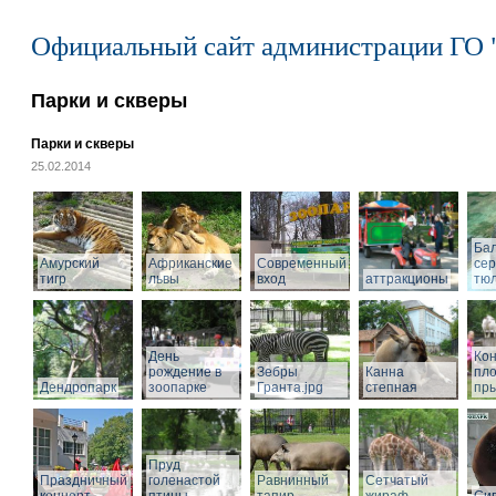
Официальный сайт администрации ГО 
Парки и скверы
Парки и скверы
25.02.2014
Ба
Амурский
Африканские
Современный
се
тигр
львы
вход
аттракционы
тю
День
Кон
рождение в
Зебры
Канна
пл
Дендропарк
зоопарке
Гранта.jpg
степная
пры
Пруд
Праздничный
голенастой
Равнинный
Сетчатый