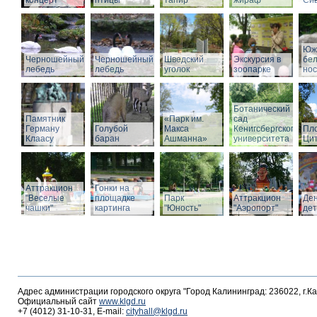
концерт
птицы
тапир
жираф
Си
Юж
Черношейный
Черношейный
Шведский
Экскурсия в
бе
лебедь
лебедь
уголок
зоопарке
нос
Ботанический
Памятник
«Парк им.
сад
Герману
Голубой
Макса
Кенигсбергского
Пл
Клаасу
баран
Ашманна»
университета
Ци
Аттракцион
Гонки на
"Веселые
площадке
Парк
Аттракцион
Де
чашки"
картинга
"Юность"
"Аэропорт"
де
Адрес администрации городского округа "Город Калининград: 236022, г.К
Официальный сайт
www.klgd.ru
+7 (4012) 31-10-31, E-mail:
cityhall@klgd.ru