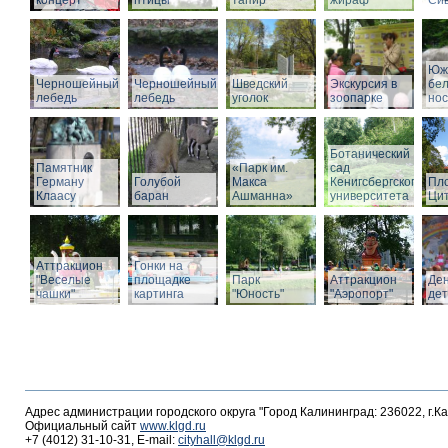
концерт
птицы
тапир
жираф
Си
Юж
Черношейный
Черношейный
Шведский
Экскурсия в
бе
лебедь
лебедь
уголок
зоопарке
нос
Ботанический
Памятник
«Парк им.
сад
Герману
Голубой
Макса
Кенигсбергского
Пл
Клаасу
баран
Ашманна»
университета
Ци
Аттракцион
Гонки на
"Веселые
площадке
Парк
Аттракцион
Де
чашки"
картинга
"Юность"
"Аэропорт"
де
Адрес администрации городского округа "Город Калининград: 236022, г.К
Официальный сайт
www.klgd.ru
+7 (4012) 31-10-31, E-mail:
cityhall@klgd.ru