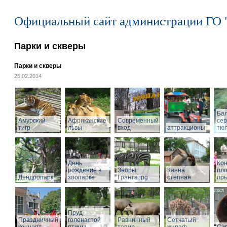
Официальный сайт администрации ГО 
Парки и скверы
Парки и скверы
25.02.2014
Ба
Амурский
Африканские
Современный
се
тигр
львы
вход
аттракционы
тю
День
Кон
рождение в
Зебры
Канна
пл
Дендропарк
зоопарке
Гранта.jpg
степная
пры
Пруд
Праздничный
голенастой
Равнинный
Сетчатый