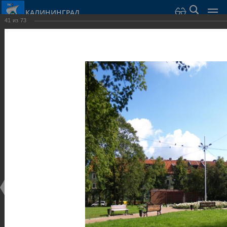
КАЛИНИНГРАД
41
из
73
Город Калининград
›
Город
›
Фотогалерея
›
Калининград
›
Парки и скверы
Парки и скверы
Парки и скверы
25.02.2014