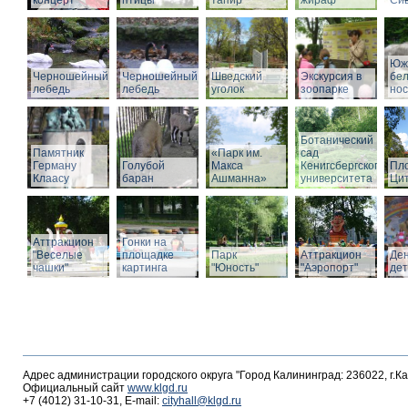
концерт
птицы
тапир
жираф
Си
Юж
Черношейный
Черношейный
Шведский
Экскурсия в
бе
лебедь
лебедь
уголок
зоопарке
нос
Ботанический
Памятник
«Парк им.
сад
Герману
Голубой
Макса
Кенигсбергского
Пл
Клаасу
баран
Ашманна»
университета
Ци
Аттракцион
Гонки на
"Веселые
площадке
Парк
Аттракцион
Де
чашки"
картинга
"Юность"
"Аэропорт"
де
Адрес администрации городского округа "Город Калининград: 236022, г.К
Официальный сайт
www.klgd.ru
+7 (4012) 31-10-31, E-mail:
cityhall@klgd.ru