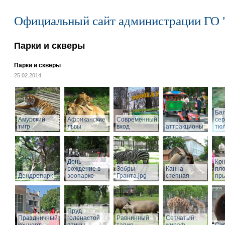
Официальный сайт администрации ГО 
Парки и скверы
Парки и скверы
25.02.2014
Ба
Амурский
Африканские
Современный
се
тигр
львы
вход
аттракционы
тю
День
Кон
рождение в
Зебры
Канна
пл
Дендропарк
зоопарке
Гранта.jpg
степная
пры
Пруд
Праздничный
голенастой
Равнинный
Сетчатый