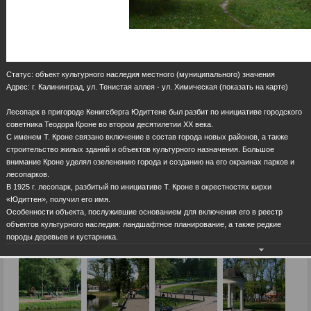
Статус: объект культурного наследия местного (муниципального) значения
Адрес: г. Калининград, ул. Тенистая аллея - ул. Химическая (показать на карте)
Лесопарк в пригороде Кенигсберга Юдиттене был разбит по инициативе городского
советника Теодора Кроне во втором десятилетии XX века.
С именем Т. Кроне связано включение в состав города новых районов, а также
строительство жилых зданий и объектов культурного назначения. Большое
внимание Кроне уделял озеленению города и созданию на его окраинах парков и
лесопарков.
В 1925 г. лесопарк, разбитый по инициативе Т. Кроне в окрестностях кирхи
«Юдиттен», получил его имя.
Особенности объекта, послужившие основанием для включения его в реестр
объектов культурного наследия: ландшафтное планирование, а также редкие
породы деревьев и кустарника.