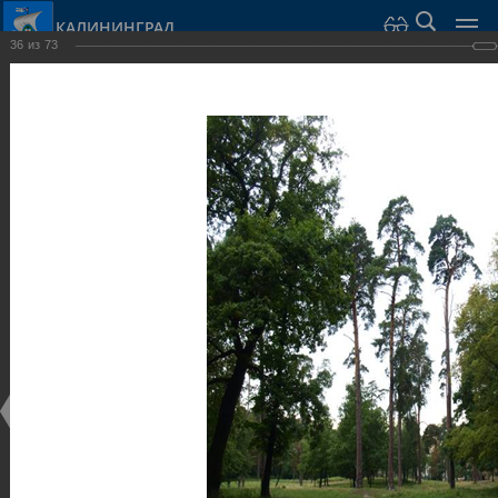
КАЛИНИНГРАД
36
из
73
Город Калининград
›
Город
›
Фотогалерея
›
Калининград
›
Парки и скверы
Парки и скверы
Парки и скверы
25.02.2014