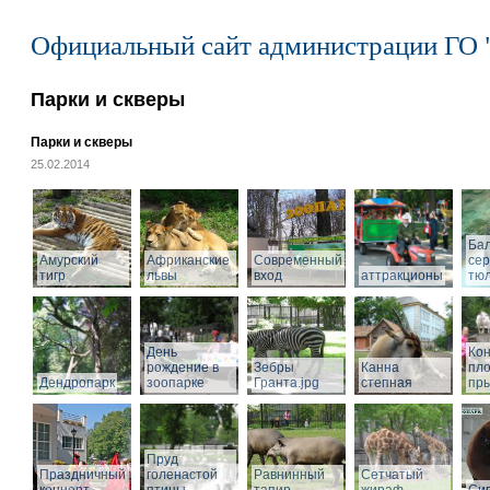
Официальный сайт администрации ГО 
Парки и скверы
Парки и скверы
25.02.2014
Ба
Амурский
Африканские
Современный
се
тигр
львы
вход
аттракционы
тю
День
Кон
рождение в
Зебры
Канна
пл
Дендропарк
зоопарке
Гранта.jpg
степная
пры
Пруд
Праздничный
голенастой
Равнинный
Сетчатый