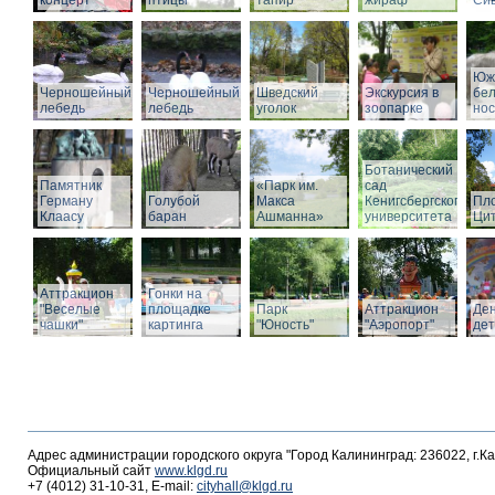
концерт
птицы
тапир
жираф
Си
Юж
Черношейный
Черношейный
Шведский
Экскурсия в
бе
лебедь
лебедь
уголок
зоопарке
нос
Ботанический
Памятник
«Парк им.
сад
Герману
Голубой
Макса
Кенигсбергского
Пл
Клаасу
баран
Ашманна»
университета
Ци
Аттракцион
Гонки на
"Веселые
площадке
Парк
Аттракцион
Де
чашки"
картинга
"Юность"
"Аэропорт"
де
Адрес администрации городского округа "Город Калининград: 236022, г.К
Официальный сайт
www.klgd.ru
+7 (4012) 31-10-31, E-mail:
cityhall@klgd.ru