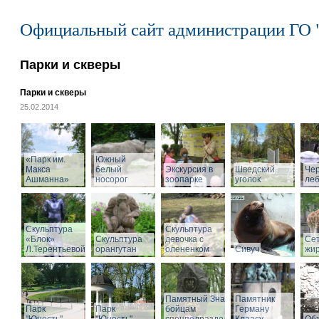
Официальный сайт администрации ГО 
Парки и скверы
Парки и скверы
25.02.2014
«Парк им.
Южный
Макса
белый
Экскурсия в
Шведский
Че
Ашманна»
носорог
зоопарке
уголок
ле
Скульптура
Скульптура
«Блок»
Скульптура
девочка с
Се
Л.Терентьевой
орангутан
олененком
Сивуч
жи
Памятный Знак
Памятник
Парк
Парк
бойцам
Герману