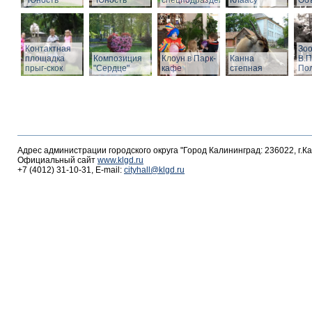
"Юность"
"Юность"
спецподразделений
Клаасу
Объ
Контактная
Зоо
площадка
Композиция
Клоун в Парк-
Канна
В.П
прыг-скок
"Сердце"
кафе
степная
По
Адрес администрации городского округа "Город Калининград: 236022, г.К
Официальный сайт
www.klgd.ru
+7 (4012) 31-10-31, E-mail:
cityhall@klgd.ru