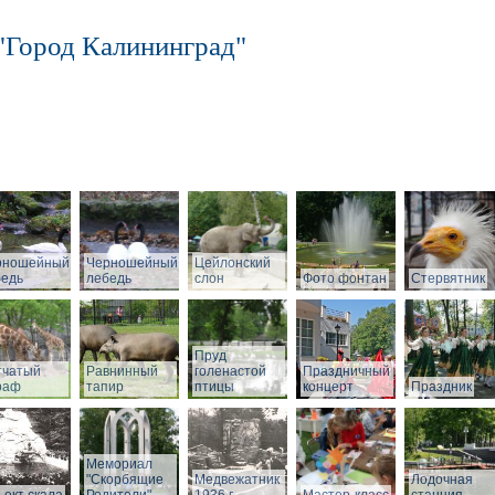
"Город Калининград"
рношейный
Черношейный
Цейлонский
бедь
лебедь
слон
Фото фонтан
Стервятник
Пруд
тчатый
Равнинный
голенастой
Праздничный
раф
тапир
птицы
концерт
Праздник
Мемориал
"Скорбящие
Медвежатник
Лодочная