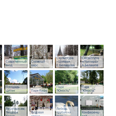
Скульптура
Скульптура
Современный
Снежный
«Шопен»
«Пантера»
вход
барс
Е.Белашова
А.Белашов
Площадь
Парк
Парк
Цитен
Парк-Кафе
"Юность"
"Юность"
Лесопарк им.
Лебедь
Теодора
Ледовая
трубач на
Конференц-