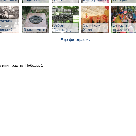
ект скала
Родители"
1936 г
Мастер-класс
станция
техник
.
Зебры
Зал Парк-
Детский
лонский
Знак памяти
Гранта.jpg
Холл
праздник
Еще фотографии
алининград, пл.Победы, 1