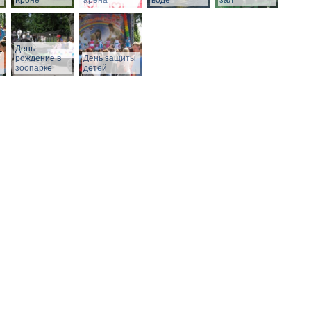
Кроне
арена
воде
зал
День
рождение в
День защиты
зоопарке
детей