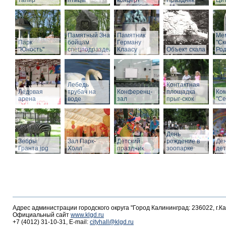
тапир
птицы
концерт
Праздник
Ци
Памятный Знак
Памятник
Ме
Парк
бойцам
Герману
"С
"Юность"
спецподразделений
Клаасу
Объект скала
Род
Лебедь
Контактная
Ледовая
трубач на
Конференц-
площадка
Ко
арена
воде
зал
прыг-скок
"Се
День
Зебры
Зал Парк-
Детский
рождение в
Де
Гранта.jpg
Холл
праздник
зоопарке
де
Адрес администрации городского округа "Город Калининград: 236022, г.К
Официальный сайт
www.klgd.ru
+7 (4012) 31-10-31, E-mail:
cityhall@klgd.ru