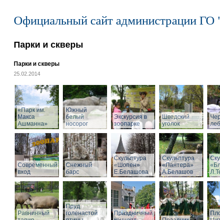
Официальный сайт администрации ГО 
Парки и скверы
Парки и скверы
25.02.2014
«Парк им.
Южный
Макса
белый
Экскурсия в
Шведский
Че
Ашманна»
носорог
зоопарке
уголок
ле
Скульптура
Скульптура
Ску
Современный
Снежный
«Шопен»
«Пантера»
«Б
вход
барс
Е.Белашова
А.Белашов
Л.Т
Пруд
Равнинный
голенастой
Праздничный
Пл