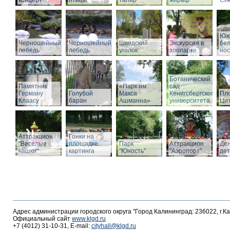
концерт
птицы
тапир
жираф
Си
Юж
Черношейный
Черношейный
Шведский
Экскурсия в
бе
лебедь
лебедь
уголок
зоопарке
нос
Ботанический
Памятник
«Парк им.
сад
Герману
Голубой
Макса
Кенигсбергского
Пл
Клаасу
баран
Ашманна»
университета
Ци
Аттракцион
Гонки на
"Веселые
площадке
Парк
Аттракцион
Де
чашки"
картинга
"Юность"
"Аэропорт"
де
Адрес администрации городского округа "Город Калининград: 236022, г.К
Официальный сайт
www.klgd.ru
+7 (4012) 31-10-31, E-mail:
cityhall@klgd.ru