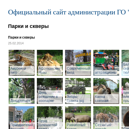
Официальный сайт администрации ГО 
Парки и скверы
Парки и скверы
25.02.2014
Ба
Амурский
Африканские
Современный
се
тигр
львы
вход
аттракционы
тю
День
Кон
рождение в
Зебры
Канна
пл
Дендропарк
зоопарке
Гранта.jpg
степная
пры
Пруд
Праздничный
голенастой
Равнинный
Сетчатый