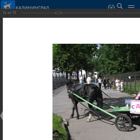
КАЛИНИНГРАД
11
из
73
Город Калининград
›
Город
›
Фотогалерея
›
Калининград
›
Парки и скверы
Парки и скверы
Парки и скверы
25.02.2014