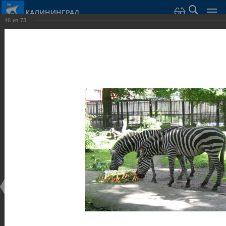
КАЛИНИНГРАД
46
из
73
Город Калининград
›
Город
›
Фотогалерея
›
Калининград
›
Парки и скверы
Парки и скверы
Парки и скверы
25.02.2014