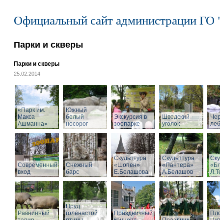
Официальный сайт администрации ГО 
Парки и скверы
Парки и скверы
25.02.2014
«Парк им.
Южный
Макса
белый
Экскурсия в
Шведский
Че
Ашманна»
носорог
зоопарке
уголок
ле
Скульптура
Скульптура
Ску
Современный
Снежный
«Шопен»
«Пантера»
«Б
вход
барс
Е.Белашова
А.Белашов
Л.Т
Пруд
Равнинный
голенастой
Праздничный
Пл