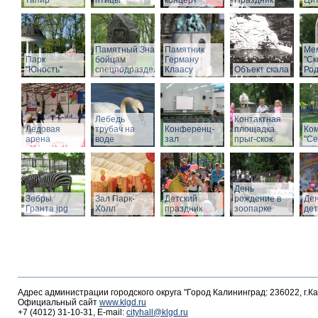
тапир
птицы
концерт
Праздник
Ци
Памятный Знак
Памятник
Ме
Парк
бойцам
Герману
"С
"Юность"
спецподразделений
Клаасу
Объект скала
Род
Лебедь
Контактная
Ледовая
трубач на
Конференц-
площадка
Ко
арена
воде
зал
прыг-скок
"Се
День
Зебры
Зал Парк-
Детский
рождение в
Де
Гранта.jpg
Холл
праздник
зоопарке
де
Адрес администрации городского округа "Город Калининград: 236022, г.К
Официальный сайт
www.klgd.ru
+7 (4012) 31-10-31, E-mail:
cityhall@klgd.ru