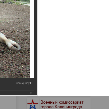
Промышленные здания и
сооружения
Мосты
Слайд-шоу: