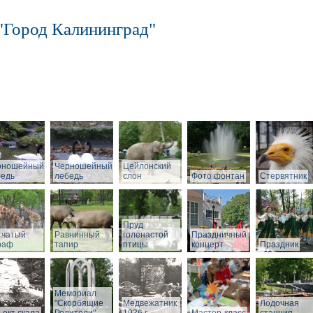
"Город Калининград"
рношейный
Черношейный
Цейлонский
бедь
лебедь
слон
Фото фонтан
Стервятник
Пруд
тчатый
Равнинный
голенастой
Праздничный
раф
тапир
птицы
концерт
Праздник
Мемориал
"Скорбящие
Медвежатник
Лодочная