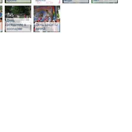
Кроне
арена
воде
зал
День
рождение в
День защиты
зоопарке
детей