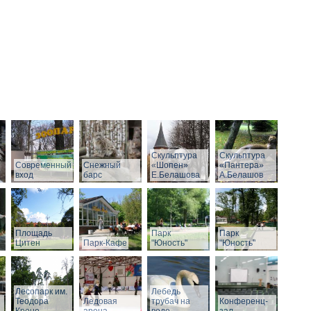
Скульптура
Скульптура
Современный
Снежный
«Шопен»
«Пантера»
вход
барс
Е.Белашова
А.Белашов
Площадь
Парк
Парк
Цитен
Парк-Кафе
"Юность"
"Юность"
Лесопарк им.
Лебедь
Теодора
Ледовая
трубач на
Конференц-