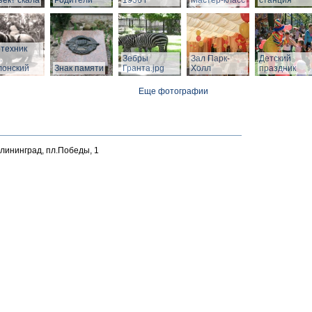
ект скала
Родители"
1936 г
Мастер-класс
станция
техник
.
Зебры
Зал Парк-
Детский
лонский
Знак памяти
Гранта.jpg
Холл
праздник
Еще фотографии
алининград, пл.Победы, 1