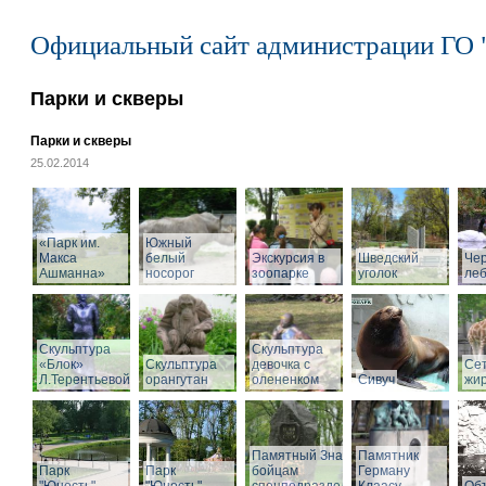
Официальный сайт администрации ГО 
Парки и скверы
Парки и скверы
25.02.2014
«Парк им.
Южный
Макса
белый
Экскурсия в
Шведский
Че
Ашманна»
носорог
зоопарке
уголок
ле
Скульптура
Скульптура
«Блок»
Скульптура
девочка с
Се
Л.Терентьевой
орангутан
олененком
Сивуч
жи
Памятный Знак
Памятник
Парк
Парк
бойцам
Герману