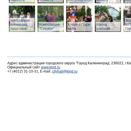
"Юность"
"Юность"
спецподразделений
Клаасу
Объ
Контактная
Зоо
площадка
Композиция
Клоун в Парк-
Канна
В.П
прыг-скок
"Сердце"
кафе
степная
По
Адрес администрации городского округа "Город Калининград: 236022, г.К
Официальный сайт
www.klgd.ru
+7 (4012) 31-10-31, E-mail:
cityhall@klgd.ru