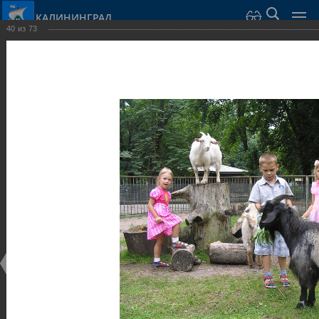
КАЛИНИНГРАД
40
из
73
Город Калининград
›
Город
›
Фотогалерея
›
Калининград
›
Парки и скверы
Парки и скверы
Парки и скверы
25.02.2014