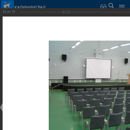
КАЛИНИНГРАД
15
из
73
Город Калининград
›
Город
›
Фотогалерея
›
Калининград
›
Парки и скверы
Парки и скверы
Парки и скверы
25.02.2014