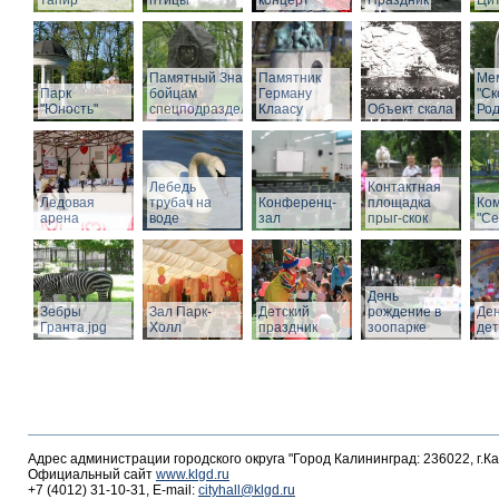
тапир
птицы
концерт
Праздник
Ци
Памятный Знак
Памятник
Ме
Парк
бойцам
Герману
"С
"Юность"
спецподразделений
Клаасу
Объект скала
Род
Лебедь
Контактная
Ледовая
трубач на
Конференц-
площадка
Ко
арена
воде
зал
прыг-скок
"Се
День
Зебры
Зал Парк-
Детский
рождение в
Де
Гранта.jpg
Холл
праздник
зоопарке
де
Адрес администрации городского округа "Город Калининград: 236022, г.К
Официальный сайт
www.klgd.ru
+7 (4012) 31-10-31, E-mail:
cityhall@klgd.ru