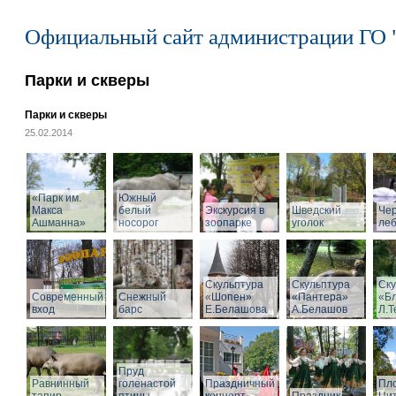
Официальный сайт администрации ГО 
Парки и скверы
Парки и скверы
25.02.2014
«Парк им.
Южный
Макса
белый
Экскурсия в
Шведский
Че
Ашманна»
носорог
зоопарке
уголок
ле
Скульптура
Скульптура
Ску
Современный
Снежный
«Шопен»
«Пантера»
«Б
вход
барс
Е.Белашова
А.Белашов
Л.Т
Пруд
Равнинный
голенастой
Праздничный
Пл