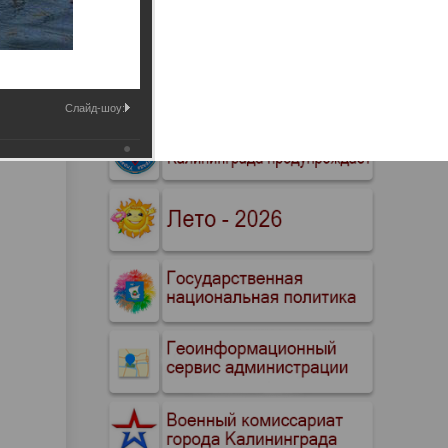
Промышленные здания и
сооружения
Мосты
Слайд-шоу: