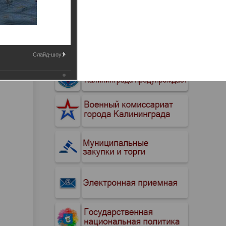
Промышленные здания и
сооружения
Мосты
Слайд-шоу: