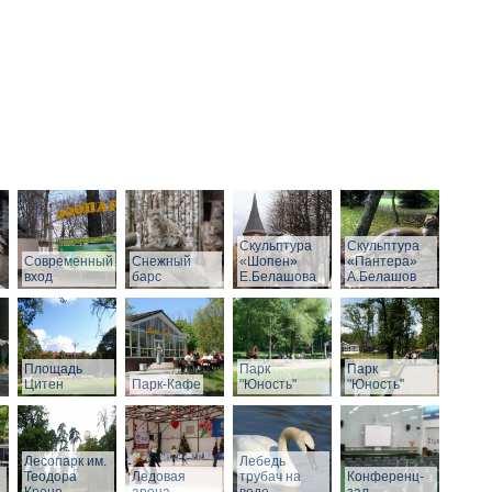
Скульптура
Скульптура
Современный
Снежный
«Шопен»
«Пантера»
вход
барс
Е.Белашова
А.Белашов
Площадь
Парк
Парк
Цитен
Парк-Кафе
"Юность"
"Юность"
Лесопарк им.
Лебедь
Теодора
Ледовая
трубач на
Конференц-