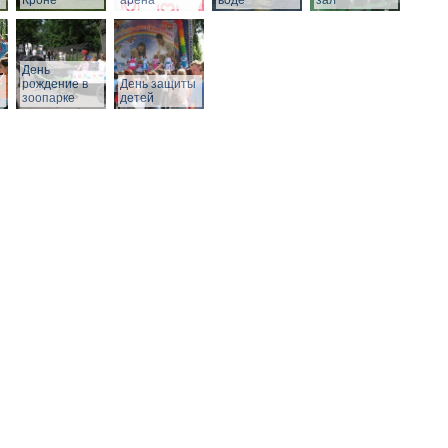
Кроне
арена
воде
зал
День
рождение в
День защиты
зоопарке
детей