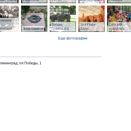
ект скала
Родители"
1936 г
Мастер-класс
станция
техник
.
Зебры
Зал Парк-
Детский
лонский
Знак памяти
Гранта.jpg
Холл
праздник
Еще фотографии
алининград, пл.Победы, 1