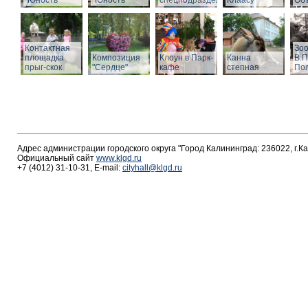
"Юность"
"Юность"
спецподразделений
Клаасу
Объ
Контактная
Зоо
площадка
Композиция
Клоун в Парк-
Канна
В.П
прыг-скок
"Сердце"
кафе
степная
По
Адрес администрации городского округа "Город Калининград: 236022, г.К
Официальный сайт
www.klgd.ru
+7 (4012) 31-10-31, E-mail:
cityhall@klgd.ru