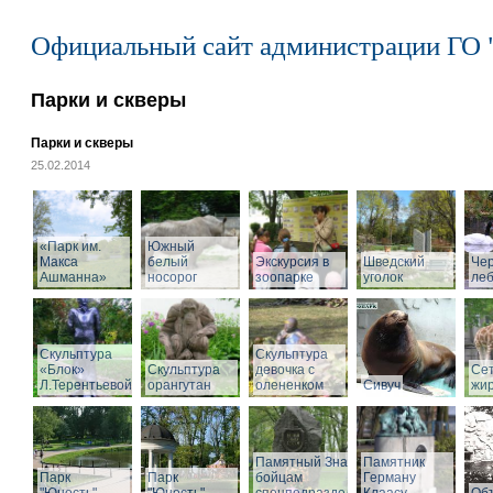
Официальный сайт администрации ГО 
Парки и скверы
Парки и скверы
25.02.2014
«Парк им.
Южный
Макса
белый
Экскурсия в
Шведский
Че
Ашманна»
носорог
зоопарке
уголок
ле
Скульптура
Скульптура
«Блок»
Скульптура
девочка с
Се
Л.Терентьевой
орангутан
олененком
Сивуч
жи
Памятный Знак
Памятник
Парк
Парк
бойцам
Герману