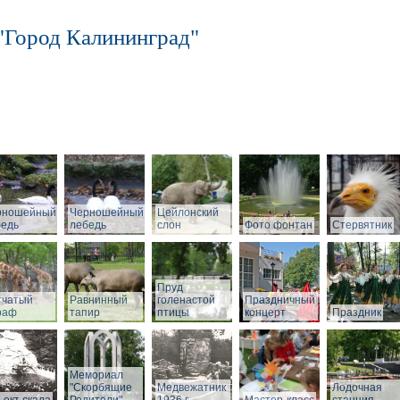
"Город Калининград"
рношейный
Черношейный
Цейлонский
бедь
лебедь
слон
Фото фонтан
Стервятник
Пруд
тчатый
Равнинный
голенастой
Праздничный
раф
тапир
птицы
концерт
Праздник
Мемориал
"Скорбящие
Медвежатник
Лодочная