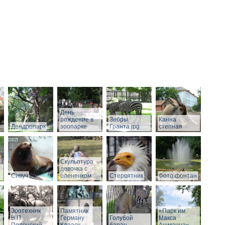
День
рождение в
Зебры
Канна
Дендропарк
зоопарке
Гранта.jpg
степная
Скульптура
девочка с
Сивуч
олененком
Стервятник
Фото фонтан
Зоотехник
Памятник
«Парк им.
В.П.
Герману
Голубой
Макса