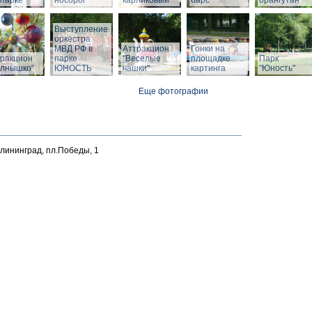
парке
носорог
карликовый
барс
орангутан
Выступление
оркестра
МВД РФ в
Аттракцион
Гонки на
тракцион
парке
"Веселые
площадке
Парк
олнышко"
ЮНОСТЬ
чашки"
картинга
"Юность"
Еще фотографии
алининград, пл.Победы, 1