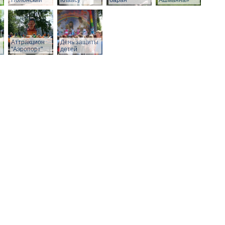
Полонский
Клаасу
баран
Ашманна»
Аттракцион
День защиты
"Аэропорт"
детей