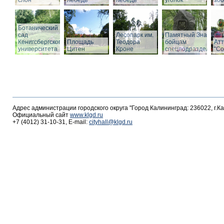
слон
лебедь
лебедь
уголок
зоо
Ботанический
сад
Лесопарк им.
Памятный Знак
Кенигсбергского
Площадь
Теодора
бойцам
Ат
университета
Цитен
Кроне
спецподразделений
"С
Адрес администрации городского округа "Город Калининград: 236022, г.К
Официальный сайт
www.klgd.ru
+7 (4012) 31-10-31, E-mail:
cityhall@klgd.ru