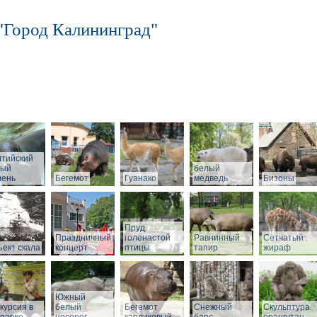
"Город Калининград"
лтийский
рый
белый
лень
Бегемот
Гуанако
медведь
Бизоны
Пруд
Праздничный
голенастой
Равнинный
Сетчатый
ект скала
концерт
птицы
тапир
жираф
Южный
курсия в
белый
Бегемот
Снежный
Скульптура