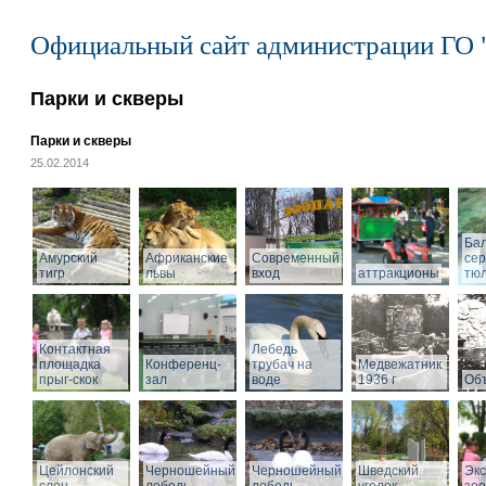
Официальный сайт администрации ГО 
Парки и скверы
Парки и скверы
25.02.2014
Ба
Амурский
Африканские
Современный
се
тигр
львы
вход
аттракционы
тю
Контактная
Лебедь
площадка
Конференц-
трубач на
Медвежатник
прыг-скок
зал
воде
1936 г
Объ
Цейлонский
Черношейный
Черношейный
Шведский
Экс