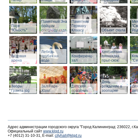
тапир
птицы
концерт
Праздник
Ци
Памятный Знак
Памятник
Ме
Парк
бойцам
Герману
"С
"Юность"
спецподразделений
Клаасу
Объект скала
Род
Лебедь
Контактная
Ледовая
трубач на
Конференц-
площадка
Ко
арена
воде
зал
прыг-скок
"Се
День
Зебры
Зал Парк-
Детский
рождение в
Де
Гранта.jpg
Холл
праздник
зоопарке
де
Адрес администрации городского округа "Город Калининград: 236022, г.К
Официальный сайт
www.klgd.ru
+7 (4012) 31-10-31, E-mail:
cityhall@klgd.ru