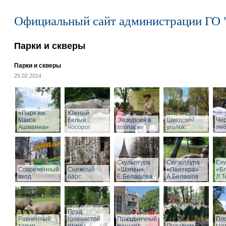
Официальный сайт администрации ГО 
Парки и скверы
Парки и скверы
25.02.2014
«Парк им.
Южный
Макса
белый
Экскурсия в
Шведский
Че
Ашманна»
носорог
зоопарке
уголок
ле
Скульптура
Скульптура
Ску
Современный
Снежный
«Шопен»
«Пантера»
«Б
вход
барс
Е.Белашова
А.Белашов
Л.Т
Пруд
Равнинный
голенастой
Праздничный
Пл