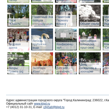
тапир
птицы
концерт
Праздник
Ци
Памятный Знак
Памятник
Ме
Парк
бойцам
Герману
"С
"Юность"
спецподразделений
Клаасу
Объект скала
Род
Лебедь
Контактная
Ледовая
трубач на
Конференц-
площадка
Ко
арена
воде
зал
прыг-скок
"Се
День
Зебры
Зал Парк-
Детский
рождение в
Де
Гранта.jpg
Холл
праздник
зоопарке
де
Адрес администрации городского округа "Город Калининград: 236022, г.К
Официальный сайт
www.klgd.ru
+7 (4012) 31-10-31, E-mail:
cityhall@klgd.ru