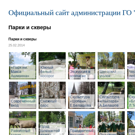
Официальный сайт администрации ГО 
Парки и скверы
Парки и скверы
25.02.2014
«Парк им.
Южный
Макса
белый
Экскурсия в
Шведский
Че
Ашманна»
носорог
зоопарке
уголок
ле
Скульптура
Скульптура
Ску
Современный
Снежный
«Шопен»
«Пантера»
«Б
вход
барс
Е.Белашова
А.Белашов
Л.Т
Пруд
Равнинный
голенастой
Праздничный
Пл