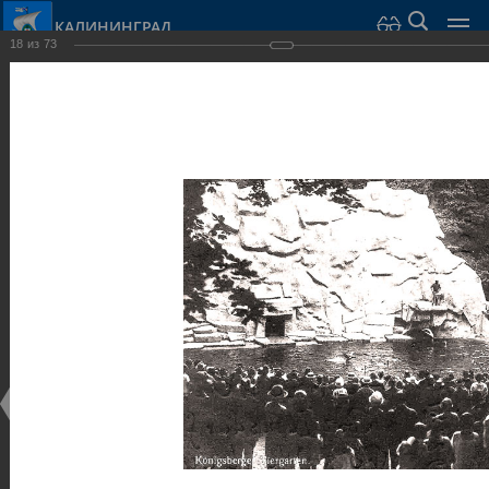
КАЛИНИНГРАД
18
из
73
Город Калининград
›
Город
›
Фотогалерея
›
Калининград
›
Парки и скверы
Парки и скверы
Парки и скверы
25.02.2014