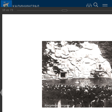
КАЛИНИНГРАД
18
из
73
Город Калининград
›
Город
›
Фотогалерея
›
Калининград
›
Парки и скверы
Парки и скверы
Парки и скверы
25.02.2014