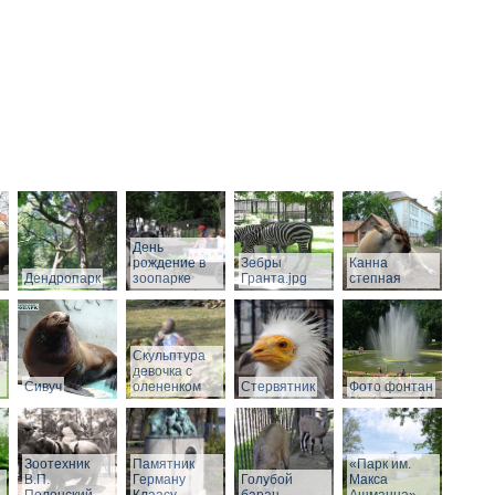
День
рождение в
Зебры
Канна
Дендропарк
зоопарке
Гранта.jpg
степная
Скульптура
девочка с
Сивуч
олененком
Стервятник
Фото фонтан
Зоотехник
Памятник
«Парк им.
В.П.
Герману
Голубой
Макса