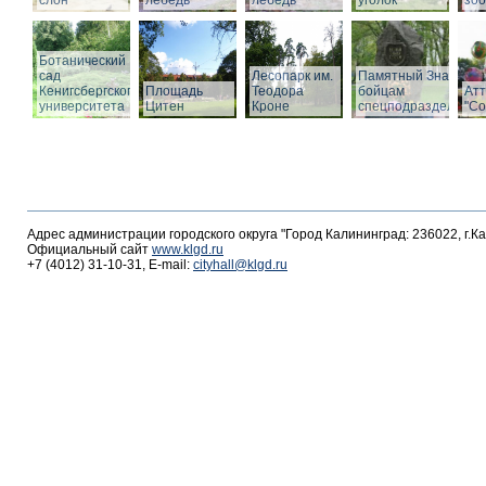
слон
лебедь
лебедь
уголок
зоо
Ботанический
сад
Лесопарк им.
Памятный Знак
Кенигсбергского
Площадь
Теодора
бойцам
Ат
университета
Цитен
Кроне
спецподразделений
"С
Адрес администрации городского округа "Город Калининград: 236022, г.К
Официальный сайт
www.klgd.ru
+7 (4012) 31-10-31, E-mail:
cityhall@klgd.ru