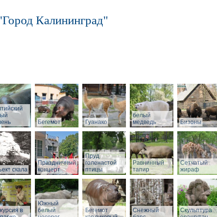
"Город Калининград"
лтийский
рый
белый
лень
Бегемот
Гуанако
медведь
Бизоны
Пруд
Праздничный
голенастой
Равнинный
Сетчатый
ект скала
концерт
птицы
тапир
жираф
Южный
курсия в
белый
Бегемот
Снежный
Скульптура