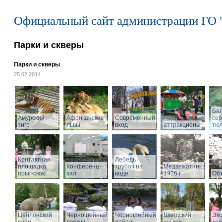
Официальный сайт администрации ГО 
Парки и скверы
Парки и скверы
25.02.2014
Ба
Амурский
Африканские
Современный
се
тигр
львы
вход
аттракционы
тю
Контактная
Лебедь
площадка
Конференц-
трубач на
Медвежатник
прыг-скок
зал
воде
1936 г
Объ
Цейлонский
Черношейный
Черношейный
Шведский
Экс