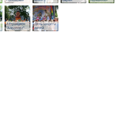
Полонский
Клаасу
баран
Ашманна»
Аттракцион
День защиты
"Аэропорт"
детей