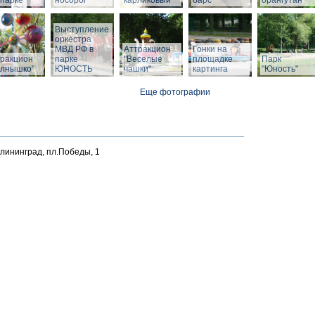
парке
носорог
карликовый
барс
орангутан
Выступление
оркестра
МВД РФ в
Аттракцион
Гонки на
тракцион
парке
"Веселые
площадке
Парк
олнышко"
ЮНОСТЬ
чашки"
картинга
"Юность"
Еще фотографии
алининград, пл.Победы, 1