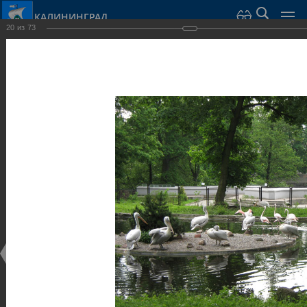
КАЛИНИНГРАД
20
из
73
Город Калининград
›
Город
›
Фотогалерея
›
Калининград
›
Парки и скверы
Парки и скверы
Парки и скверы
25.02.2014