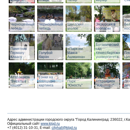
концерт
птицы
тапир
жираф
Си
Юж
Черношейный
Черношейный
Шведский
Экскурсия в
бе
лебедь
лебедь
уголок
зоопарке
нос
Ботанический
Памятник
«Парк им.
сад
Герману
Голубой
Макса
Кенигсбергского
Пл
Клаасу
баран
Ашманна»
университета
Ци
Аттракцион
Гонки на
"Веселые
площадке
Парк
Аттракцион
Де
чашки"
картинга
"Юность"
"Аэропорт"
де
Адрес администрации городского округа "Город Калининград: 236022, г.К
Официальный сайт
www.klgd.ru
+7 (4012) 31-10-31, E-mail:
cityhall@klgd.ru