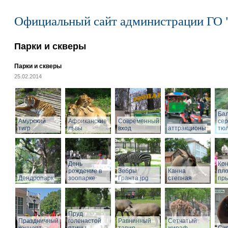
Официальный сайт администрации ГО 
Парки и скверы
Парки и скверы
25.02.2014
Ба
Амурский
Африканские
Современный
се
тигр
львы
вход
аттракционы
тю
День
Кон
рождение в
Зебры
Канна
пл
Дендропарк
зоопарке
Гранта.jpg
степная
пры
Пруд
Праздничный
голенастой
Равнинный
Сетчатый