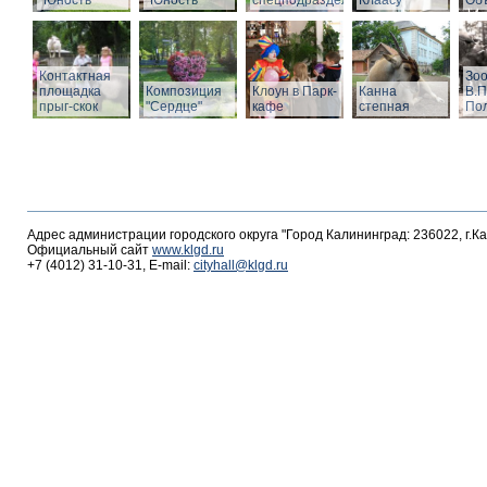
"Юность"
"Юность"
спецподразделений
Клаасу
Объ
Контактная
Зоо
площадка
Композиция
Клоун в Парк-
Канна
В.П
прыг-скок
"Сердце"
кафе
степная
По
Адрес администрации городского округа "Город Калининград: 236022, г.К
Официальный сайт
www.klgd.ru
+7 (4012) 31-10-31, E-mail:
cityhall@klgd.ru