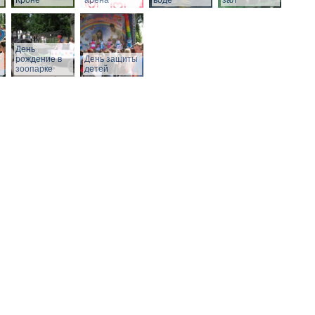
Кроне
арена
воде
зал
День
рождение в
День защиты
зоопарке
детей