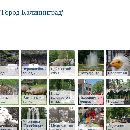
"Город Калининград"
рношейный
Черношейный
Цейлонский
бедь
лебедь
слон
Фото фонтан
Стервятник
Пруд
тчатый
Равнинный
голенастой
Праздничный
раф
тапир
птицы
концерт
Праздник
Мемориал
"Скорбящие
Медвежатник
Лодочная