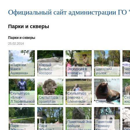
Официальный сайт администрации ГО 
Парки и скверы
Парки и скверы
25.02.2014
«Парк им.
Южный
Макса
белый
Экскурсия в
Шведский
Че
Ашманна»
носорог
зоопарке
уголок
ле
Скульптура
Скульптура
«Блок»
Скульптура
девочка с
Се
Л.Терентьевой
орангутан
олененком
Сивуч
жи
Памятный Знак
Памятник
Парк
Парк
бойцам
Герману