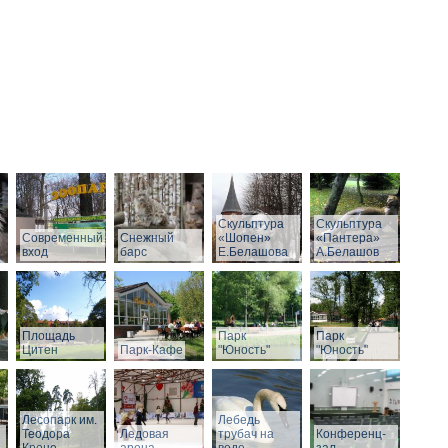
Скульптура
Скульптура
Современный
Снежный
«Шопен»
«Пантера»
вход
барс
Е.Белашова
А.Белашов
Площадь
Парк
Парк
Цитен
Парк-Кафе
"Юность"
"Юность"
Лесопарк им.
Лебедь
Теодора
Ледовая
трубач на
Конференц-