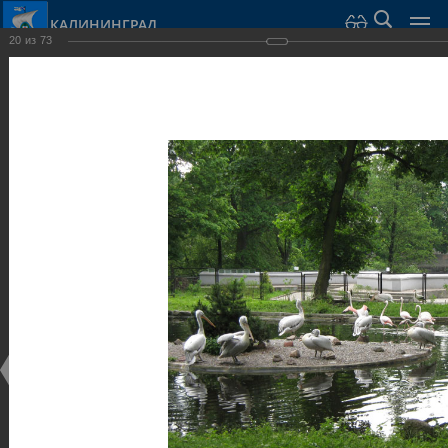
КАЛИНИНГРАД
20
из
73
Город Калининград
›
Город
›
Фотогалерея
›
Калининград
›
Парки и скверы
Парки и скверы
Парки и скверы
25.02.2014