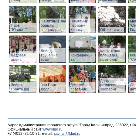
тапир
птицы
концерт
Праздник
Ци
Памятный Знак
Памятник
Ме
Парк
бойцам
Герману
"С
"Юность"
спецподразделений
Клаасу
Объект скала
Род
Лебедь
Контактная
Ледовая
трубач на
Конференц-
площадка
Ко
арена
воде
зал
прыг-скок
"Се
День
Зебры
Зал Парк-
Детский
рождение в
Де
Гранта.jpg
Холл
праздник
зоопарке
де
Адрес администрации городского округа "Город Калининград: 236022, г.К
Официальный сайт
www.klgd.ru
+7 (4012) 31-10-31, E-mail:
cityhall@klgd.ru