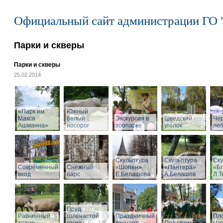
Официальный сайт администрации ГО 
Парки и скверы
Парки и скверы
25.02.2014
«Парк им.
Южный
Макса
белый
Экскурсия в
Шведский
Че
Ашманна»
носорог
зоопарке
уголок
ле
Скульптура
Скульптура
Ску
Современный
Снежный
«Шопен»
«Пантера»
«Б
вход
барс
Е.Белашова
А.Белашов
Л.Т
Пруд
Равнинный
голенастой
Праздничный
Пл