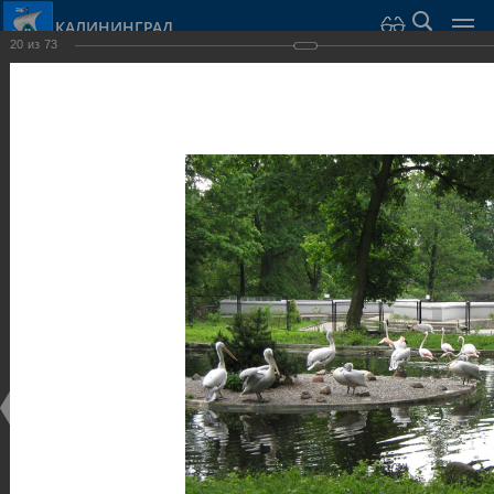
КАЛИНИНГРАД
20
из
73
Город Калининград
›
Город
›
Фотогалерея
›
Калининград
›
Парки и скверы
Парки и скверы
Парки и скверы
25.02.2014