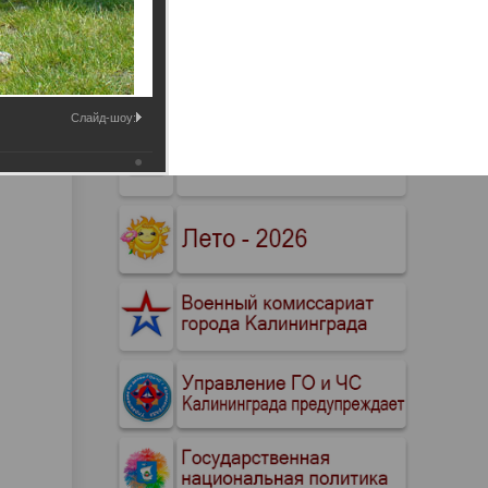
Промышленные здания и
сооружения
Мосты
Слайд-шоу: