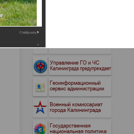
Промышленные здания и
сооружения
Мосты
Слайд-шоу: