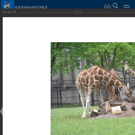
КАЛИНИНГРАД
18
из
73
Город Калининград
›
Город
›
Фотогалерея
›
Калининград
›
Парки и скверы
Парки и скверы
Парки и скверы
25.02.2014