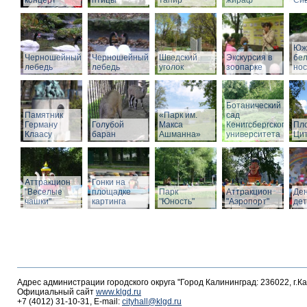
концерт
птицы
тапир
жираф
Си
Юж
Черношейный
Черношейный
Шведский
Экскурсия в
бе
лебедь
лебедь
уголок
зоопарке
нос
Ботанический
Памятник
«Парк им.
сад
Герману
Голубой
Макса
Кенигсбергского
Пл
Клаасу
баран
Ашманна»
университета
Ци
Аттракцион
Гонки на
"Веселые
площадке
Парк
Аттракцион
Де
чашки"
картинга
"Юность"
"Аэропорт"
де
Адрес администрации городского округа "Город Калининград: 236022, г.К
Официальный сайт
www.klgd.ru
+7 (4012) 31-10-31, E-mail:
cityhall@klgd.ru