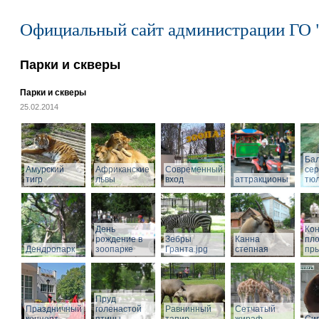
Официальный сайт администрации ГО 
Парки и скверы
Парки и скверы
25.02.2014
Ба
Амурский
Африканские
Современный
се
тигр
львы
вход
аттракционы
тю
День
Кон
рождение в
Зебры
Канна
пл
Дендропарк
зоопарке
Гранта.jpg
степная
пры
Пруд
Праздничный
голенастой
Равнинный
Сетчатый