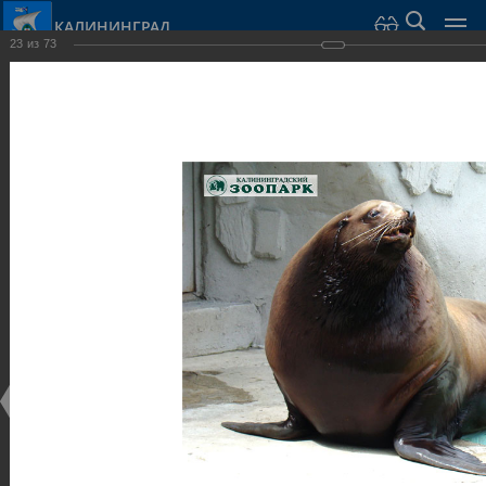
КАЛИНИНГРАД
23
из
73
Город Калининград
›
Город
›
Фотогалерея
›
Калининград
›
Парки и скверы
Парки и скверы
Парки и скверы
25.02.2014