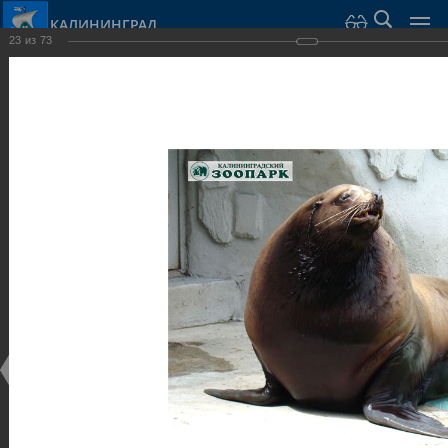
КАЛИНИНГРАД
23
из
73
Город Калининград
›
Город
›
Фотогалерея
›
Калининград
›
Парки и скверы
Парки и скверы
Парки и скверы
25.02.2014