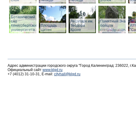
слон
лебедь
лебедь
уголок
зоо
Ботанический
сад
Лесопарк им.
Памятный Знак
Кенигсбергского
Площадь
Теодора
бойцам
Ат
университета
Цитен
Кроне
спецподразделений
"С
Адрес администрации городского округа "Город Калининград: 236022, г.К
Официальный сайт
www.klgd.ru
+7 (4012) 31-10-31, E-mail:
cityhall@klgd.ru