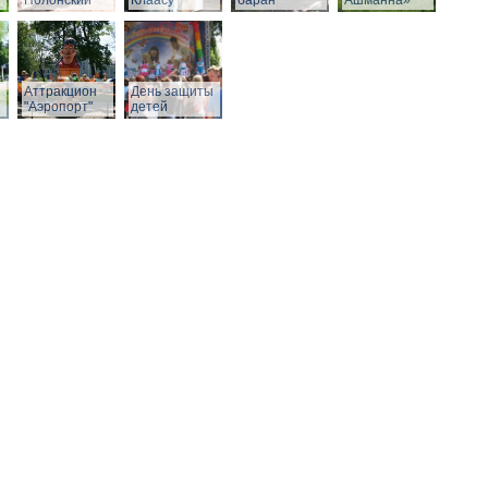
Полонский
Клаасу
баран
Ашманна»
Аттракцион
День защиты
"Аэропорт"
детей