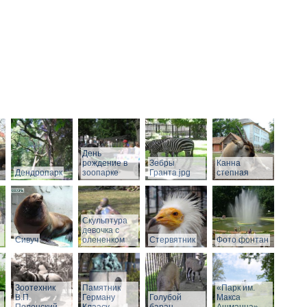
День
рождение в
Зебры
Канна
Дендропарк
зоопарке
Гранта.jpg
степная
Скульптура
девочка с
Сивуч
олененком
Стервятник
Фото фонтан
Зоотехник
Памятник
«Парк им.
В.П.
Герману
Голубой
Макса