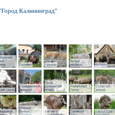
"Город Калининград"
лтийский
рый
белый
лень
Бегемот
Гуанако
медведь
Бизоны
Пруд
Праздничный
голенастой
Равнинный
Сетчатый
ект скала
концерт
птицы
тапир
жираф
Южный
курсия в
белый
Бегемот
Снежный
Скульптура