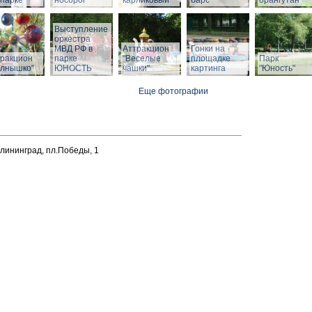
парке
носорог
карликовый
барс
орангутан
Выступление
оркестра
МВД РФ в
Аттракцион
Гонки на
тракцион
парке
"Веселые
площадке
Парк
олнышко"
ЮНОСТЬ
чашки"
картинга
"Юность"
Еще фотографии
алининград, пл.Победы, 1