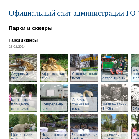
Официальный сайт администрации ГО 
Парки и скверы
Парки и скверы
25.02.2014
Ба
Амурский
Африканские
Современный
се
тигр
львы
вход
аттракционы
тю
Контактная
Лебедь
площадка
Конференц-
трубач на
Медвежатник
прыг-скок
зал
воде
1936 г
Объ
Цейлонский
Черношейный
Черношейный
Шведский
Экс