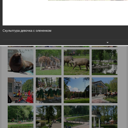
Скульптура девочка с олененком