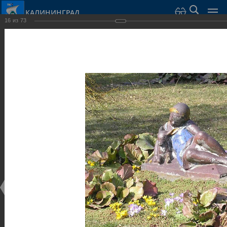
КАЛИНИНГРАД
16
из
73
Город Калининград
›
Город
›
Фотогалерея
›
Калининград
›
Парки и скверы
Парки и скверы
Парки и скверы
25.02.2014