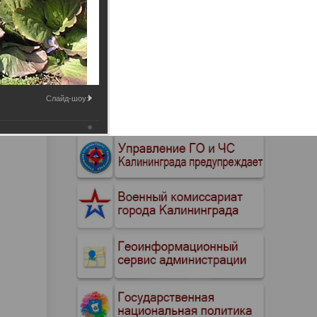
Промышленные здания и
сооружения
Мосты
Слайд-шоу: