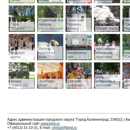
тапир
птицы
концерт
Праздник
Ци
Памятный Знак
Памятник
Ме
Парк
бойцам
Герману
"С
"Юность"
спецподразделений
Клаасу
Объект скала
Род
Лебедь
Контактная
Ледовая
трубач на
Конференц-
площадка
Ко
арена
воде
зал
прыг-скок
"Се
День
Зебры
Зал Парк-
Детский
рождение в
Де
Гранта.jpg
Холл
праздник
зоопарке
де
Адрес администрации городского округа "Город Калининград: 236022, г.К
Официальный сайт
www.klgd.ru
+7 (4012) 31-10-31, E-mail:
cityhall@klgd.ru