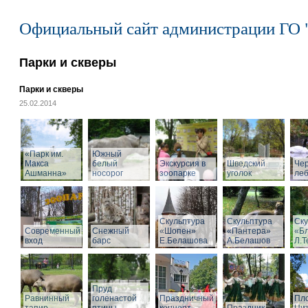
Официальный сайт администрации ГО 
Парки и скверы
Парки и скверы
25.02.2014
«Парк им.
Южный
Макса
белый
Экскурсия в
Шведский
Че
Ашманна»
носорог
зоопарке
уголок
ле
Скульптура
Скульптура
Ску
Современный
Снежный
«Шопен»
«Пантера»
«Б
вход
барс
Е.Белашова
А.Белашов
Л.Т
Пруд
Равнинный
голенастой
Праздничный
Пл