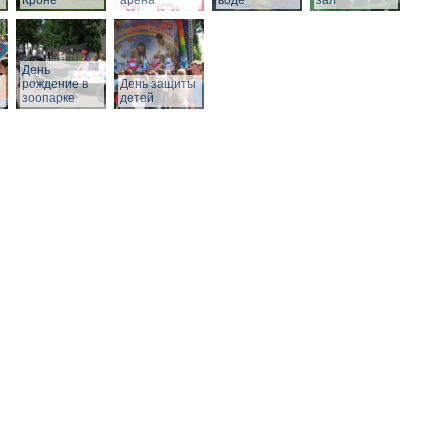
Кроне
арена
воде
зал
День
рождение в
День защиты
зоопарке
детей