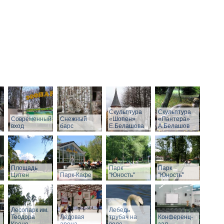
Скульптура
Скульптура
Современный
Снежный
«Шопен»
«Пантера»
вход
барс
Е.Белашова
А.Белашов
Площадь
Парк
Парк
Цитен
Парк-Кафе
"Юность"
"Юность"
Лесопарк им.
Лебедь
Теодора
Ледовая
трубач на
Конференц-