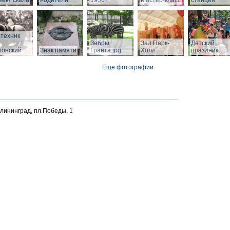
ект скала
Родители"
1936 г
Мастер-класс
станция
техник
.
Зебры
Зал Парк-
Детский
лонский
Знак памяти
Гранта.jpg
Холл
праздник
Еще фотографии
алининград, пл.Победы, 1