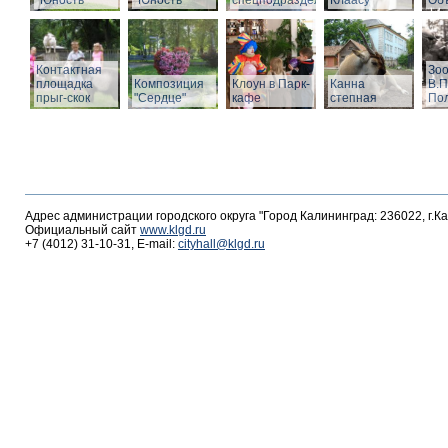
"Юность"
"Юность"
спецподразделений
Клаасу
Объ
Контактная
Зоо
площадка
Композиция
Клоун в Парк-
Канна
В.П
прыг-скок
"Сердце"
кафе
степная
По
Адрес администрации городского округа "Город Калининград: 236022, г.К
Официальный сайт
www.klgd.ru
+7 (4012) 31-10-31, E-mail:
cityhall@klgd.ru