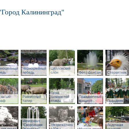
"Город Калининград"
рношейный
Черношейный
Цейлонский
бедь
лебедь
слон
Фото фонтан
Стервятник
Пруд
тчатый
Равнинный
голенастой
Праздничный
раф
тапир
птицы
концерт
Праздник
Мемориал
"Скорбящие
Медвежатник
Лодочная