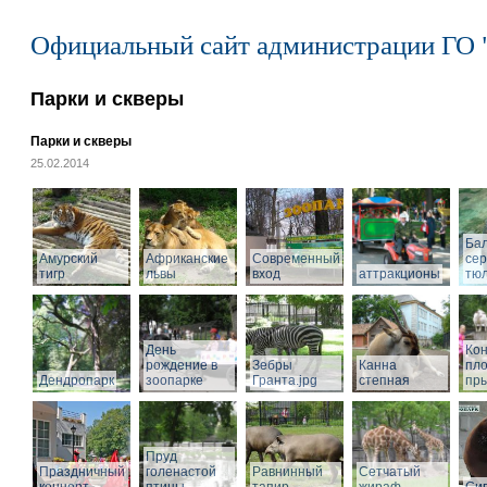
Официальный сайт администрации ГО 
Парки и скверы
Парки и скверы
25.02.2014
Ба
Амурский
Африканские
Современный
се
тигр
львы
вход
аттракционы
тю
День
Кон
рождение в
Зебры
Канна
пл
Дендропарк
зоопарке
Гранта.jpg
степная
пры
Пруд
Праздничный
голенастой
Равнинный
Сетчатый