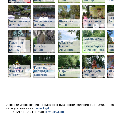
концерт
птицы
тапир
жираф
Си
Юж
Черношейный
Черношейный
Шведский
Экскурсия в
бе
лебедь
лебедь
уголок
зоопарке
нос
Ботанический
Памятник
«Парк им.
сад
Герману
Голубой
Макса
Кенигсбергского
Пл
Клаасу
баран
Ашманна»
университета
Ци
Аттракцион
Гонки на
"Веселые
площадке
Парк
Аттракцион
Де
чашки"
картинга
"Юность"
"Аэропорт"
де
Адрес администрации городского округа "Город Калининград: 236022, г.К
Официальный сайт
www.klgd.ru
+7 (4012) 31-10-31, E-mail:
cityhall@klgd.ru