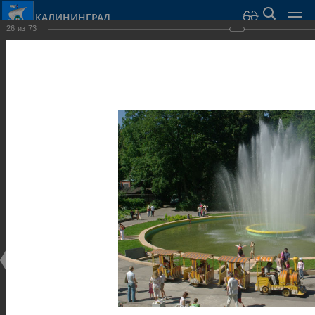
КАЛИНИНГРАД
26
из
73
Город Калининград
›
Город
›
Фотогалерея
›
Калининград
›
Парки и скверы
Парки и скверы
Парки и скверы
25.02.2014