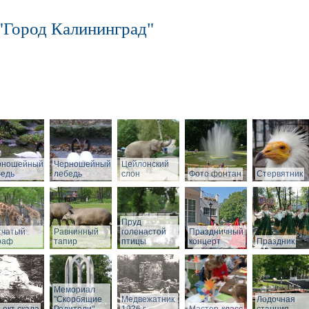
"Город Калининград"
рношейный
Черношейный
Цейлонский
бедь
лебедь
слон
Фото фонтан
Стервятник
Пруд
тчатый
Равнинный
голенастой
Праздничный
раф
тапир
птицы
концерт
Праздник
Мемориал
"Скорбящие
Медвежатник
Лодочная