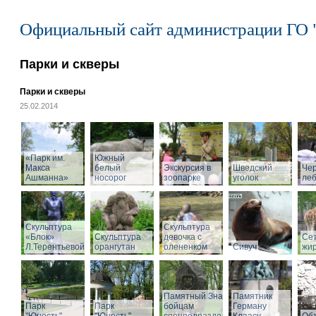
Официальный сайт администрации ГО 
Парки и скверы
Парки и скверы
25.02.2014
«Парк им.
Южный
Макса
белый
Экскурсия в
Шведский
Че
Ашманна»
носорог
зоопарке
уголок
ле
Скульптура
Скульптура
«Блок»
Скульптура
девочка с
Се
Л.Терентьевой
орангутан
олененком
Сивуч
жи
Памятный Знак
Памятник
Парк
Парк
бойцам
Герману