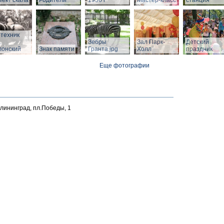
ект скала
Родители"
1936 г
Мастер-класс
станция
техник
.
Зебры
Зал Парк-
Детский
лонский
Знак памяти
Гранта.jpg
Холл
праздник
Еще фотографии
алининград, пл.Победы, 1