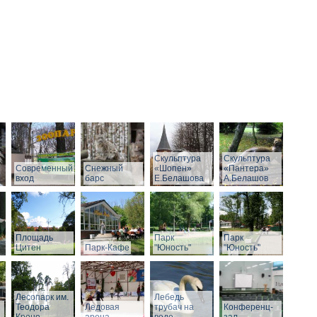
Скульптура
Скульптура
Современный
Снежный
«Шопен»
«Пантера»
вход
барс
Е.Белашова
А.Белашов
Площадь
Парк
Парк
Цитен
Парк-Кафе
"Юность"
"Юность"
Лесопарк им.
Лебедь
Теодора
Ледовая
трубач на
Конференц-