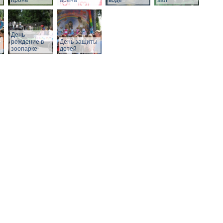
Кроне
арена
воде
зал
День
рождение в
День защиты
зоопарке
детей