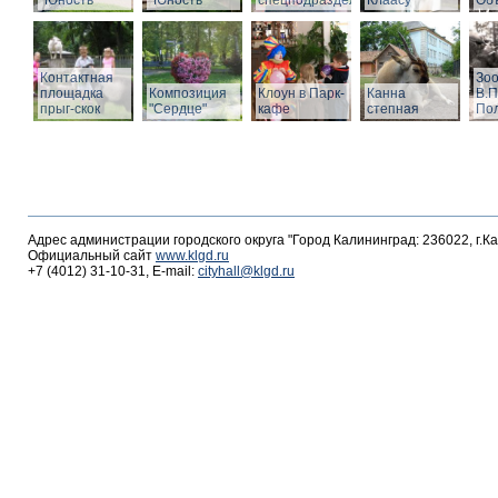
"Юность"
"Юность"
спецподразделений
Клаасу
Объ
Контактная
Зоо
площадка
Композиция
Клоун в Парк-
Канна
В.П
прыг-скок
"Сердце"
кафе
степная
По
Адрес администрации городского округа "Город Калининград: 236022, г.К
Официальный сайт
www.klgd.ru
+7 (4012) 31-10-31, E-mail:
cityhall@klgd.ru