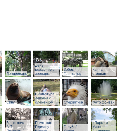
День
рождение в
Зебры
Канна
Дендропарк
зоопарке
Гранта.jpg
степная
Скульптура
девочка с
Сивуч
олененком
Стервятник
Фото фонтан
Зоотехник
Памятник
«Парк им.
В.П.
Герману
Голубой
Макса