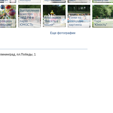
парке
носорог
карликовый
барс
орангутан
Выступление
оркестра
МВД РФ в
Аттракцион
Гонки на
тракцион
парке
"Веселые
площадке
Парк
олнышко"
ЮНОСТЬ
чашки"
картинга
"Юность"
Еще фотографии
алининград, пл.Победы, 1