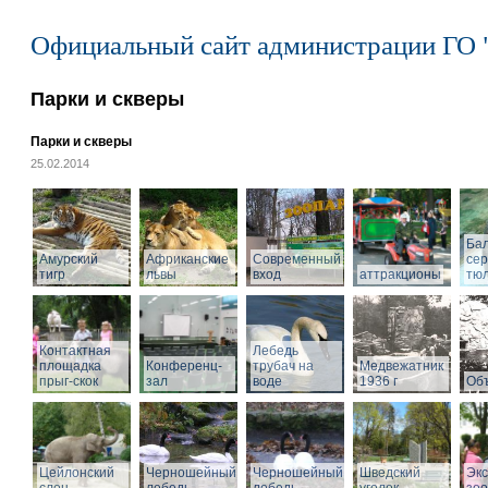
Официальный сайт администрации ГО 
Парки и скверы
Парки и скверы
25.02.2014
Ба
Амурский
Африканские
Современный
се
тигр
львы
вход
аттракционы
тю
Контактная
Лебедь
площадка
Конференц-
трубач на
Медвежатник
прыг-скок
зал
воде
1936 г
Объ
Цейлонский
Черношейный
Черношейный
Шведский
Экс