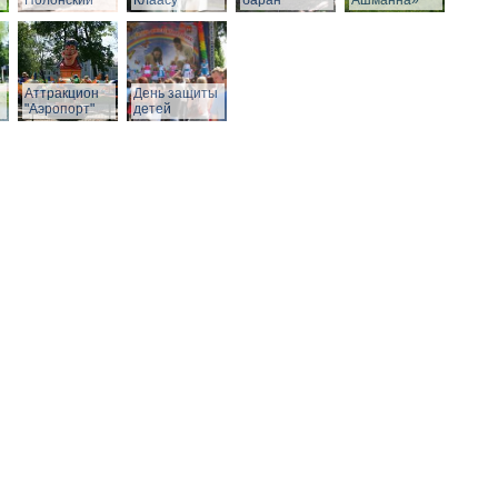
Полонский
Клаасу
баран
Ашманна»
Аттракцион
День защиты
"Аэропорт"
детей