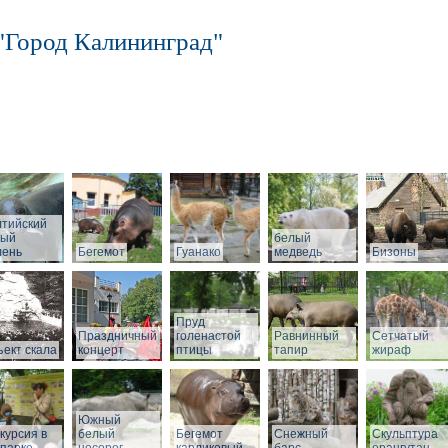
"Город Калининград"
лтийский
рый
белый
лень
Бегемот
Гуанако
медведь
Бизоны
Пруд
Праздничный
голенастой
Равнинный
Сетчатый
ект скала
концерт
птицы
тапир
жираф
Южный
курсия в
белый
Бегемот
Снежный
Скульптура