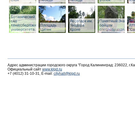
слон
лебедь
лебедь
уголок
зоо
Ботанический
сад
Лесопарк им.
Памятный Знак
Кенигсбергского
Площадь
Теодора
бойцам
Ат
университета
Цитен
Кроне
спецподразделений
"С
Адрес администрации городского округа "Город Калининград: 236022, г.К
Официальный сайт
www.klgd.ru
+7 (4012) 31-10-31, E-mail:
cityhall@klgd.ru